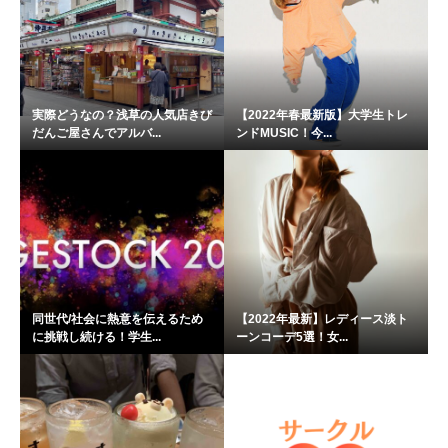
実際どうなの？浅草の人気店きび
【2022年春最新版】大学生トレ
だんご屋さんでアルバ...
ンドMUSIC！今...
同世代/社会に熱意を伝えるため
【2022年最新】レディース淡ト
に挑戦し続ける！学生...
ーンコーデ5選！女...