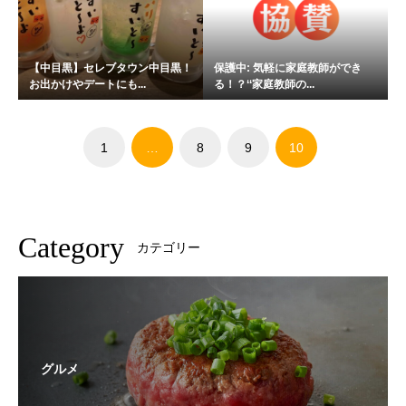
【中目黒】セレブタウン中目黒！
保護中: 気軽に家庭教師ができ
お出かけやデートにも...
る！？‘‘家庭教師の...
1
…
8
9
10
Category
カテゴリー
グルメ