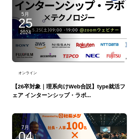
5月
25
2024
オンライン
【26卒対象｜理系向けWeb合説】type就活フ
ェア インターンシップ・ラボ...
7月
04