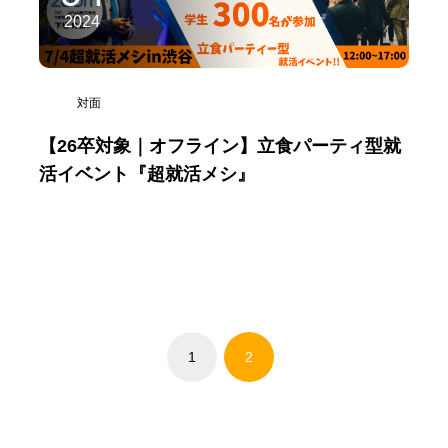
2024
対面
【26卒対象｜オフライン】立食パーティ型就
活イベント『超就活メシ』
1
2