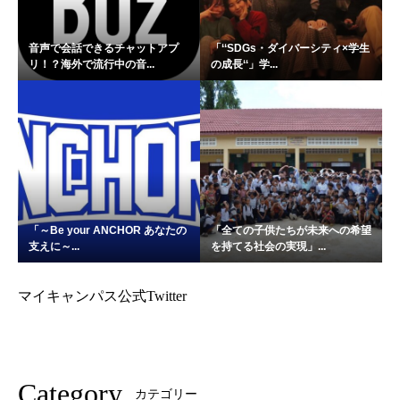
音声で会話できるチャットアプ
「‘‘SDGs・ダイバーシティ×学生
リ！？海外で流行中の音...
の成長‘‘」学...
「～Be your ANCHOR あなたの
「全ての子供たちが未来への希望
支えに～...
を持てる社会の実現」...
マイキャンパス公式Twitter
Category
カテゴリー