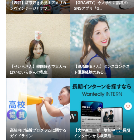
【渋谷】紅茶好き必見！アメリカ
【GRAVITY】今大学生に話題の
ンヴィンテージとアフ...
SNSアプリ『G...
【せいらさん】韓国好きで大人っ
【SUMIREさん】ダンスコンテス
ぽいせいらさんの私生...
ト優勝経験のある...
高校向け協賛プログラムに関する
【大学生ユーザー増加中！】長期
ガイドライン
インターンから就職活...