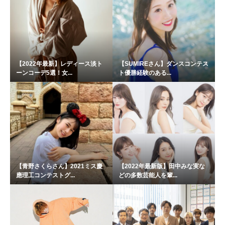
【2022年最新】レディース淡ト
【SUMIREさん】ダンスコンテス
ーンコーデ5選！女...
ト優勝経験のある...
【青野さくらさん】2021ミス慶
【2022年最新版】田中みな実な
應理工コンテストグ...
どの多数芸能人を輩...