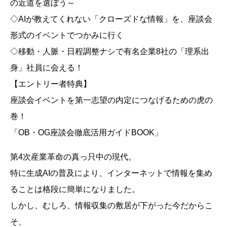
の近道を選ぼう～
◇AIが教えてくれない「クローズドな情報」を、座談会
形式のイベントでつかみに行く
◇移動・人脈・日程調整ナシで有名企業8社の「理系出
身」社員に会える！
【エントリー者特典】
座談会イベントを第一志望の内定につなげるための虎の
巻！
「OB・OG座談会徹底活用ガイドBOOK」
第4次産業革命の真っ只中の現代。
特に生成AIの普及により、インターネットで情報を集め
ることは格段に簡単になりました。
しかし、むしろ、情報収集の敷居が下がった今だからこ
そ、