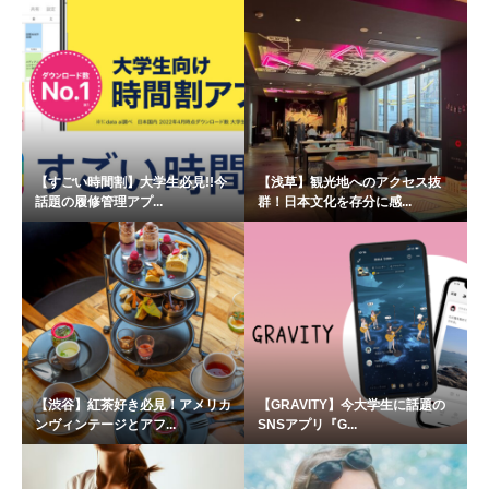
【すごい時間割】大学生必見!!今
【浅草】観光地へのアクセス抜
話題の履修管理アプ...
群！日本文化を存分に感...
【渋谷】紅茶好き必見！アメリカ
【GRAVITY】今大学生に話題の
ンヴィンテージとアフ...
SNSアプリ『G...